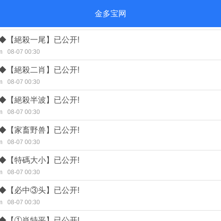
金多宝网
→◆【絕殺一尾】已公开!
m
08-07 00:30
→◆【絕殺二肖】已公开!
m
08-07 00:30
→◆【絕殺半波】已公开!
m
08-07 00:30
→◆【家畜野兽】已公开!
m
08-07 00:30
→◆【特碼大小】已公开!
m
08-07 00:30
→◆【必中③头】已公开!
m
08-07 00:30
→◆【①肖特平】已公开!