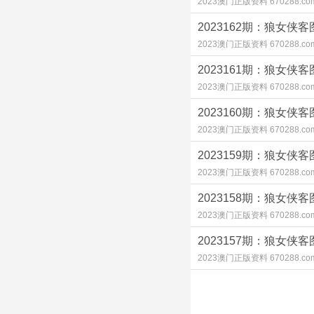
2023澳门正版资料 670288.co
2023162期：狼女侠客
2023澳门正版资料 670288.co
2023161期：狼女侠客
2023澳门正版资料 670288.co
2023160期：狼女侠客
2023澳门正版资料 670288.co
2023159期：狼女侠客
2023澳门正版资料 670288.co
2023158期：狼女侠客
2023澳门正版资料 670288.co
2023157期：狼女侠客
2023澳门正版资料 670288.co