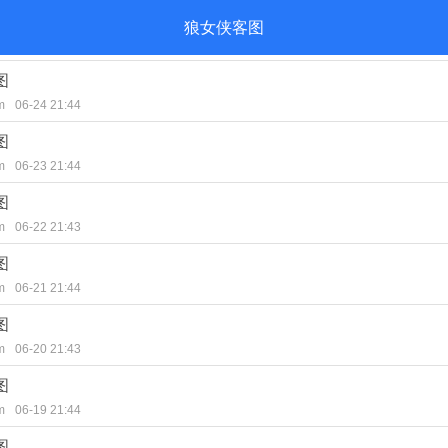
狼女侠客图
图
m
06-24 21:44
图
m
06-23 21:44
图
m
06-22 21:43
图
m
06-21 21:44
图
m
06-20 21:43
图
m
06-19 21:44
图