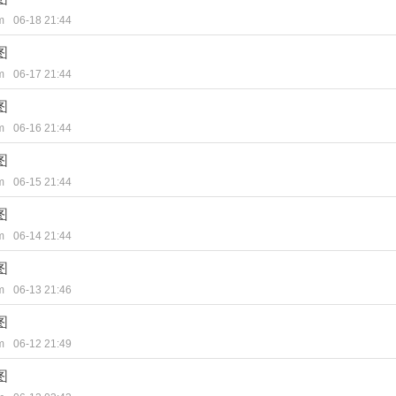
m
06-18 21:44
图
m
06-17 21:44
图
m
06-16 21:44
图
m
06-15 21:44
图
m
06-14 21:44
图
m
06-13 21:46
图
m
06-12 21:49
图