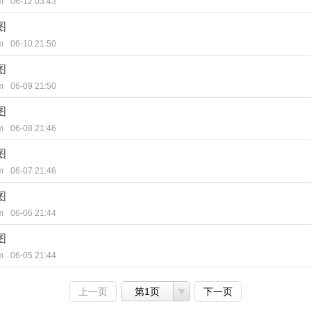
m
06-12 03:43
图
m
06-10 21:50
图
m
06-09 21:50
图
m
06-08 21:46
图
m
06-07 21:46
图
m
06-06 21:44
图
m
06-05 21:44
上一页
第1页
下一页