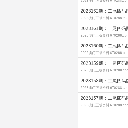
2023澳门正版资料 670288.co
2023162期：二尾四码
2023澳门正版资料 670288.co
2023161期：二尾四码
2023澳门正版资料 670288.co
2023160期：二尾四码
2023澳门正版资料 670288.co
2023159期：二尾四码
2023澳门正版资料 670288.co
2023158期：二尾四码
2023澳门正版资料 670288.co
2023157期：二尾四码
2023澳门正版资料 670288.co