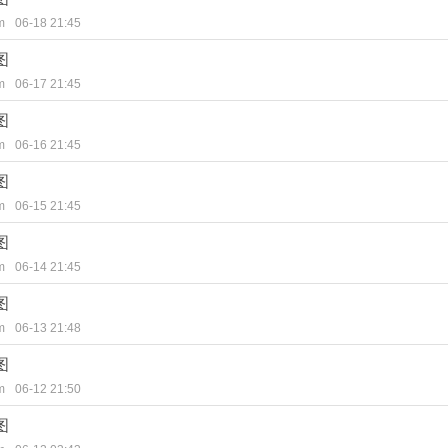
m
06-18 21:45
图
m
06-17 21:45
图
m
06-16 21:45
图
m
06-15 21:45
图
m
06-14 21:45
图
m
06-13 21:48
图
m
06-12 21:50
图