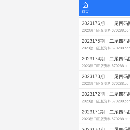
首页
2023176期：二尾四码
2023澳门正版资料 670288.co
2023175期：二尾四码
2023澳门正版资料 670288.co
2023174期：二尾四码
2023澳门正版资料 670288.co
2023173期：二尾四码
2023澳门正版资料 670288.co
2023172期：二尾四码
2023澳门正版资料 670288.co
2023171期：二尾四码
2023澳门正版资料 670288.co
2023170期：二尾四码